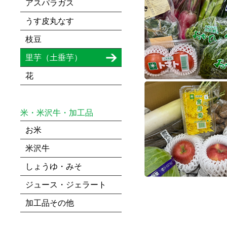
アスパラガス
うす皮丸なす
枝豆
里芋（土垂芋）
花
米・米沢牛・加工品
お米
米沢牛
しょうゆ・みそ
ジュース・ジェラート
加工品その他