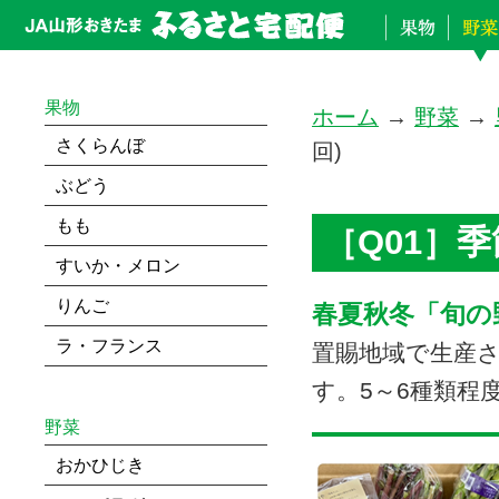
果物
ホーム
→
野菜
→
さくらんぼ
回)
ぶどう
もも
［Q01］
すいか・メロン
りんご
春夏秋冬「旬の
ラ・フランス
置賜地域で生産
す。5～6種類程
野菜
おかひじき