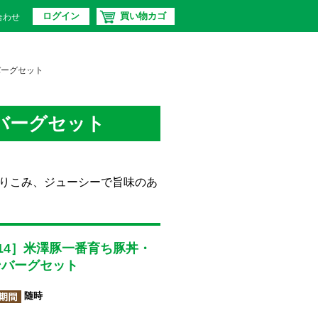
ログイン
買い物カゴ
合わせ
バーグセット
バーグセット
りこみ、ジューシーで旨味のあ
14］米澤豚一番育ち豚丼・
ンバーグセット
随時