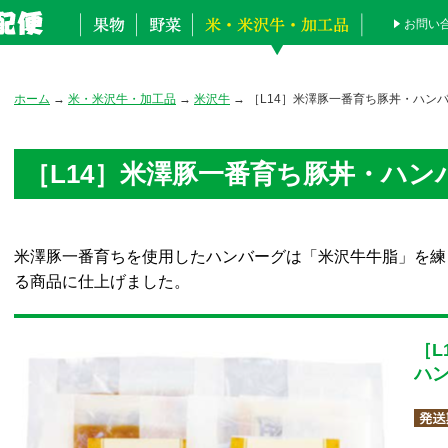
お問い
ホーム
→
米・米沢牛・加工品
→
米沢牛
→ ［L14］米澤豚一番育ち豚丼・ハン
［L14］米澤豚一番育ち豚丼・ハン
米澤豚一番育ちを使用したハンバーグは「米沢牛牛脂」を練
る商品に仕上げました。
［L
ハ