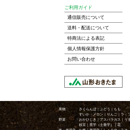
ご利用ガイド
通信販売について
送料・配送について
特商法による表記
個人情報保護方針
お問い合わせ
果物
さくらんぼ
｜
ぶどう
｜
もも
すいか・メロン
｜
りんご
｜
ラ・
野菜
おかひじき
｜
アスパラガス
｜
う
枝豆
｜
里芋（土垂芋）
｜
花
米・米沢牛
お米
｜
米沢牛
｜
しょうゆ・みそ