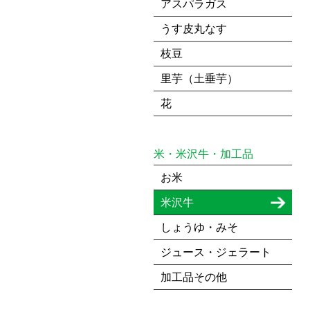
アスパラガス
うす皮丸なす
枝豆
里芋（土垂芋）
花
米・米沢牛・加工品
お米
米沢牛
しょうゆ・みそ
ジュース・ジェラート
加工品その他