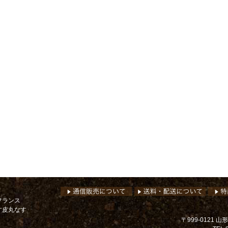
フランス
す皮丸なす
〒999-0121