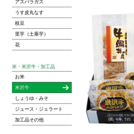
アスパラガス
うす皮丸なす
枝豆
里芋（土垂芋）
花
米・米沢牛・加工品
お米
米沢牛
しょうゆ・みそ
ジュース・ジェラート
加工品その他