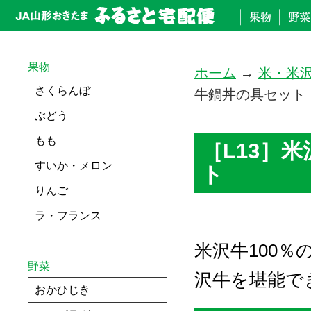
果物
ホーム
→
米・米
さくらんぼ
牛鍋丼の具セット
ぶどう
もも
［L13］
すいか・メロン
ト
りんご
ラ・フランス
米沢牛100
野菜
沢牛を堪能で
おかひじき