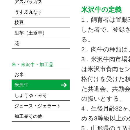
アスパラガス
米沢牛の定義
うす皮丸なす
1．飼育者は置賜
枝豆
した者で、登録
里芋（土垂芋）
る。
花
2．肉牛の種類は
3．米沢牛肉市場
米・米沢牛・加工品
は米沢市食肉セ
お米
格付けを受けた
米沢牛
た共進会、共励
しょうゆ・みそ
の扱いとする。
ジュース・ジェラート
4．生後月齢32
加工品その他
める3等級以上
5．山形県のう放