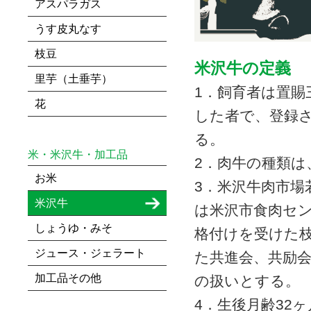
アスパラガス
うす皮丸なす
枝豆
米沢牛の定義
里芋（土垂芋）
1．飼育者は置賜
花
した者で、登録
る。
米・米沢牛・加工品
2．肉牛の種類は
お米
3．米沢牛肉市場
米沢牛
は米沢市食肉セ
しょうゆ・みそ
格付けを受けた
ジュース・ジェラート
た共進会、共励
加工品その他
の扱いとする。
4．生後月齢32