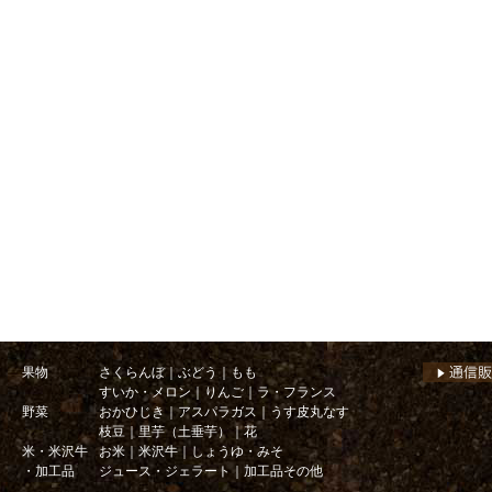
果物
さくらんぼ
｜
ぶどう
｜
もも
すいか・メロン
｜
りんご
｜
ラ・フランス
野菜
おかひじき
｜
アスパラガス
｜
うす皮丸なす
枝豆
｜
里芋（土垂芋）
｜
花
米・米沢牛
お米
｜
米沢牛
｜
しょうゆ・みそ
・加工品
ジュース・ジェラート
｜
加工品その他