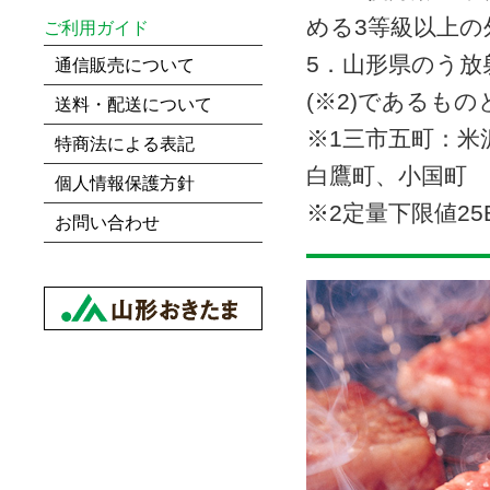
める3等級以上
ご利用ガイド
5．山形県のう放
通信販売について
(※2)であるも
送料・配送について
※1三市五町：米
特商法による表記
白鷹町、小国町
個人情報保護方針
※2定量下限値25B
お問い合わせ