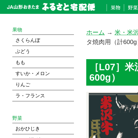
果物
ホーム
→
米・米
さくらんぼ
タ焼肉用（計600g
ぶどう
もも
［L07］
すいか・メロン
600g）
りんご
ラ・フランス
野菜
おかひじき